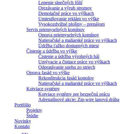
Lepenie slnečných fólií
Orezávanie a výrub stromov
Demolačné práce vo výškach
Umiestňovanie reklám vo výške
Vysokozdvižné plošiny – prenájom
Servis priemyselných komínov
Oprava priemyselných komínov
Natieračské a maliarské práce vo výškach
Údržba ťažko dostupných miest
Čistenie a údržba vo výške
Čistenie a údržba výrobných hál
Umývacie a čistiace práce vo výškach
Odpratávanie snehu zo striech
Oprava fasád vo výške
Rekonštrukcia fasád kostolov
Natieračské a maliarské práce vo výškach
Kotviace systémy
Kotviace systémy pre bezpečnú prácu
Adrenalínové akcie: Zip-wire lanová dráha
Portfólio
Projekty
Štúdie
Novinky
Kontakt