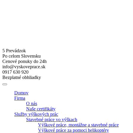
5 Prevádzok
Po celom Slovensku
Cenové ponuky do 24h
info@vyskoveprace.sk
0917 630 920
Bezplatné obhliadky
Domov
Firma
O nás
Naše certifikáty
Služby výškových prác
Stavebné práce vo výškach
Výškové práce, montážne a stavebné práce
Výškové práce za pomoci helikoptéry